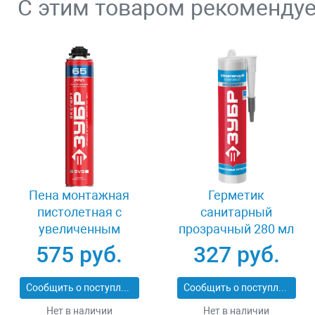
С этим товаром рекоменду
Пена монтажная
Герметик
пистолетная с
санитарный
увеличенным
прозрачный 280 мл
выходом 850 мл
Зубр ЭКСПЕРТ
575 руб.
327 руб.
Зубр ЭКСПЕРТ ПРО
41235-2
65 41147_z01
Сообщить о поступлении
Сообщить о поступлении
Нет в наличии
Нет в наличии