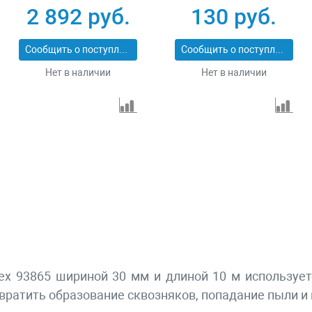
профиль D 14x12 мм
Сибртех 93855
2 892 руб.
130 руб.
40 м Зубр 40950-14-
40_z01
Сообщить о поступлении
Сообщить о поступлении
Нет в наличии
Нет в наличии
х 93865 шириной 30 мм и длиной 10 м используетс
вратить образование сквозняков, попадание пыли и 