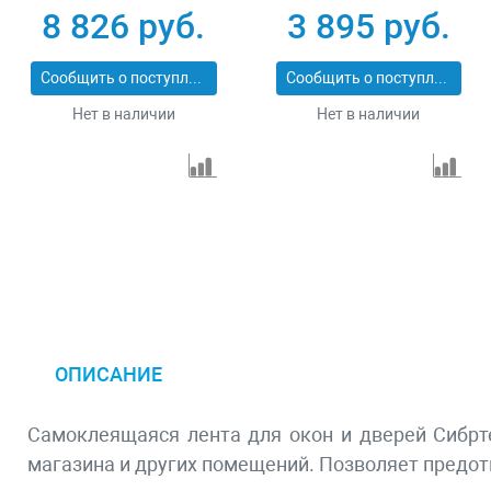
профиль D 21x17 мм
профиль D 9x8 мм
8 826 руб.
3 895 руб.
50 м Зубр 40950-21-
150 м Зубр ПРОФИ
50_z01
40920-150
Сообщить о поступлении
Сообщить о поступлении
Нет в наличии
Нет в наличии
ОПИСАНИЕ
Самоклеящаяся лента для окон и дверей Сибрте
магазина и других помещений. Позволяет предот