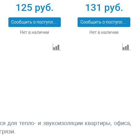
16 мм 12 м Россия
прямоугольный 16x5
125 руб.
131 руб.
Сибртех 93843
мм 9 м РОССИЯ
40901-05-16
Сообщить о поступлении
Сообщить о поступлении
Нет в наличии
Нет в наличии
я для тепло- и звукоизоляции квартиры, офиса,
грязи.