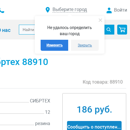
Выберите город
Войти
Не удалось определить
 нас
ваш город
Изменить
Закрыть
ртех 88910
Код товара:
88910
СИБРТЕХ
186 руб.
12
резина
Сообщить о поступлении