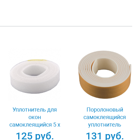
Уплотнитель для
Поролоновый
окон
самоклеящийся
самоклеящийся 5 х
уплотнитель
16 мм 12 м Россия
прямоугольный 16x5
125 руб.
131 руб.
Сибртех 93843
мм 9 м РОССИЯ