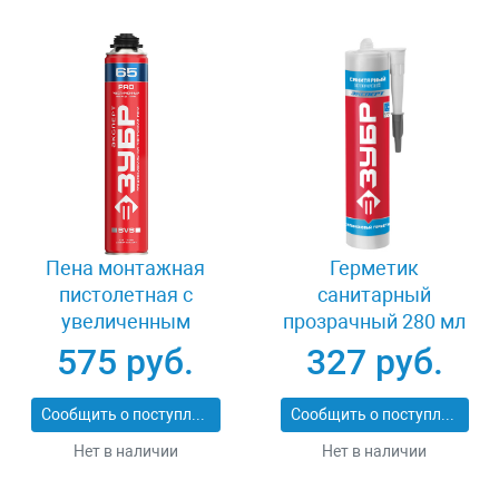
Пена монтажная
Герметик
пистолетная с
санитарный
увеличенным
прозрачный 280 мл
выходом 850 мл
Зубр ЭКСПЕРТ
575 руб.
327 руб.
Зубр ЭКСПЕРТ ПРО
41235-2
65 41147_z01
Сообщить о поступлении
Сообщить о поступлении
Нет в наличии
Нет в наличии