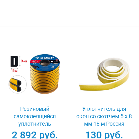
Резиновый
Уплотнитель для
самоклеящийся
окон со скотчем 5 х 8
уплотнитель
мм 18 м Россия
профиль D 14x12 мм
Сибртех 93855
2 892 руб.
130 руб.
40 м Зубр 40950-14-