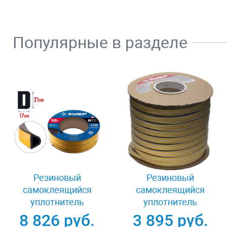
Популярные в разделе
Резиновый
Резиновый
самоклеящийся
самоклеящийся
уплотнитель
уплотнитель
профиль D 21x17 мм
профиль D 9x8 мм
8 826 руб.
3 895 руб.
50 м Зубр 40950-21-
150 м Зубр ПРОФИ