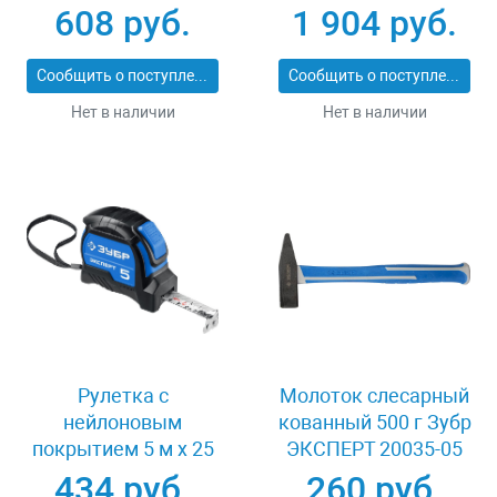
22_z02
608 руб.
1 904 руб.
Сообщить о поступлении
Сообщить о поступлении
Нет в наличии
Нет в наличии
Рулетка с
Молоток слесарный
нейлоновым
кованный 500 г Зубр
покрытием 5 м x 25
ЭКСПЕРТ 20035-05
мм Зубр 34057-05-
434 руб.
260 руб.