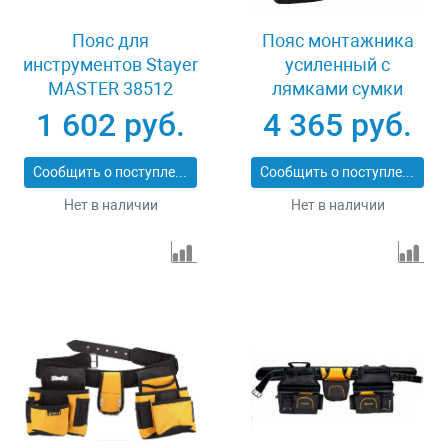
Пояс для
Пояс монтажника
инструментов Stayer
усиленный с
MASTER 38512
лямками сумки
поясные держатель
1 602 руб.
4 365 руб.
для молотка Denzel
90290
Сообщить о поступлении
Сообщить о поступлении
Нет в наличии
Нет в наличии