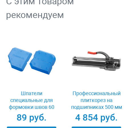
С этим товаром
рекомендуем
Шпатели
Профессиональный
специальные для
плиткорез на
формовки швов 60
подшипниках 500 мм
мм Stayer 10165-H2
Зубр ПРОФИ 33195-
89 руб.
4 854 руб.
50