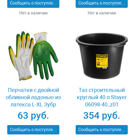
Сообщить о поступлении
Сообщить о поступлении
Нет в наличии
Нет в наличии
Перчатки c двойной
Таз строительный
обливной ладонью из
круглый 40 л Stayer
латекса L-XL Зубр
06098-40_z01
МАСТЕР 11459-XL
63 руб.
354 руб.
Сообщить о поступлении
Сообщить о поступлении