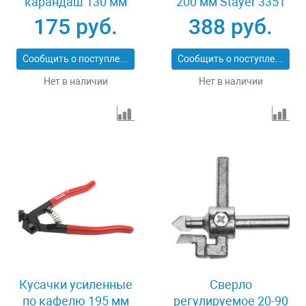
карандаш 130 мм
200 мм Stayer 3351
Stayer 3345_z01
175 руб.
388 руб.
Сообщить о поступлении
Сообщить о поступлении
Нет в наличии
Нет в наличии
Кусачки усиленные
Сверло
по кафелю 195 мм
регулируемое 20-90