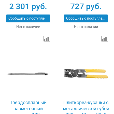
5570000
плитки Зубр 3389
2 301 руб.
727 руб.
Сообщить о поступлении
Сообщить о поступлении
Нет в наличии
Нет в наличии
Твердосплавный
Плиткорез-кусачки с
разметочный
металлической губой