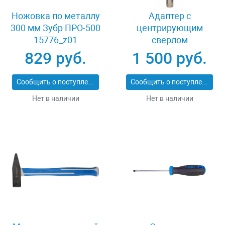
Ножовка по металлу
Адаптер c
300 мм Зубр ПРО-500
центрирующим
15776_z01
сверлом
шестигранный
829 руб.
1 500 руб.
хвостовик 8 мм
Bosch Power Change
Сообщить о поступлении
Сообщить о поступлении
2608584814
Нет в наличии
Нет в наличии