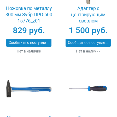
Ножовка по металлу
Адаптер c
300 мм Зубр ПРО-500
центрирующим
15776_z01
сверлом
шестигранный
829 руб.
1 500 руб.
хвостовик 8 мм
Bosch Power Change
Сообщить о поступлении
Сообщить о поступлении
2608584814
Нет в наличии
Нет в наличии