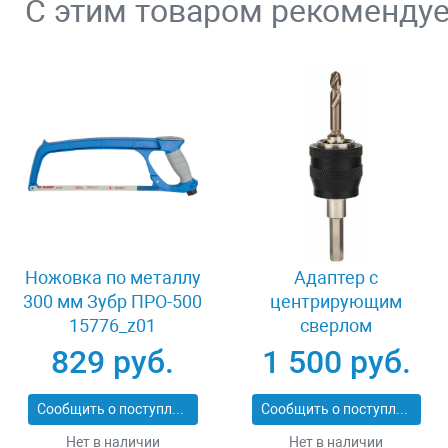
С этим товаром рекоменду
Ножовка по металлу
Адаптер c
300 мм Зубр ПРО-500
центрирующим
15776_z01
сверлом
шестигранный
829 руб.
1 500 руб.
хвостовик 8 мм
Bosch Power Change
Сообщить о поступлении
Сообщить о поступлении
2608584814
Нет в наличии
Нет в наличии