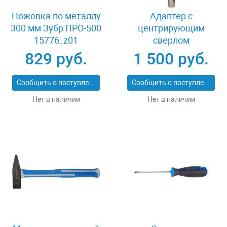
Ножовка по металлу
Адаптер c
300 мм Зубр ПРО-500
центрирующим
15776_z01
сверлом
шестигранный
829 руб.
1 500 руб.
хвостовик 8 мм
Bosch Power Change
Сообщить о поступлении
Сообщить о поступлении
2608584814
Нет в наличии
Нет в наличии