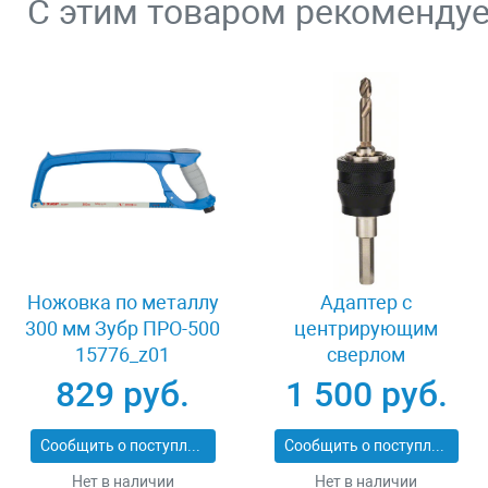
С этим товаром рекоменду
Ножовка по металлу
Адаптер c
300 мм Зубр ПРО-500
центрирующим
15776_z01
сверлом
шестигранный
829 руб.
1 500 руб.
хвостовик 8 мм
Bosch Power Change
Сообщить о поступлении
Сообщить о поступлении
2608584814
Нет в наличии
Нет в наличии