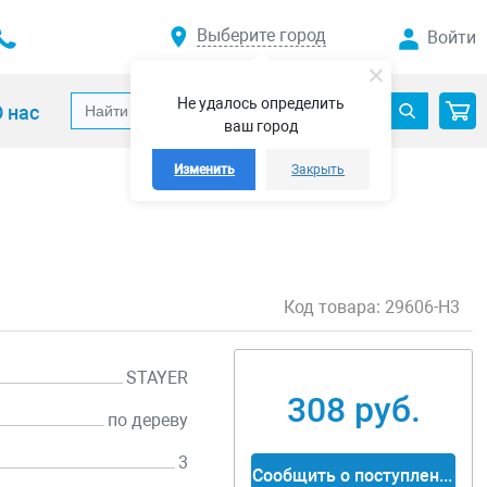
Выберите город
Войти
Не удалось определить
 нас
ваш город
Изменить
Закрыть
Код товара:
29606-H3
STAYER
308 руб.
по дереву
3
Сообщить о поступлении