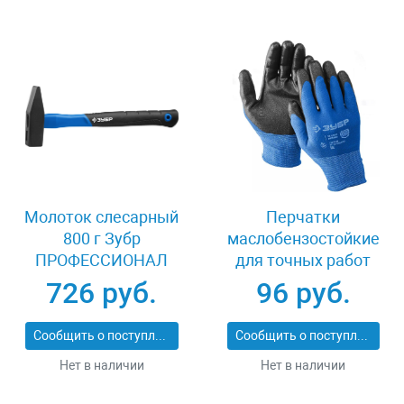
Молоток слесарный
Перчатки
800 г Зубр
маслобензостойкие
ПРОФЕССИОНАЛ
для точных работ
20020-08_z01
размер L Зубр
726 руб.
96 руб.
МЕХАНИК 11276-
L_z01
Сообщить о поступлении
Сообщить о поступлении
Нет в наличии
Нет в наличии