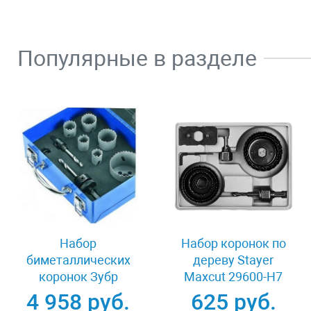
Популярные в разделе
Набор
Набор коронок по
биметаллических
дереву Stayer
коронок Зубр
Maxcut 29600-H7
ЭКСПЕРТ 29531-H6-1
4 958 руб.
625 руб.