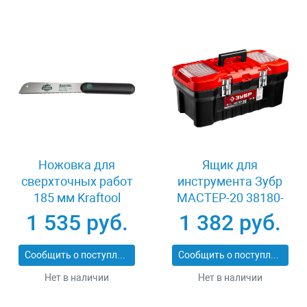
Ножовка для
Ящик для
сверхточных работ
инструмента Зубр
185 мм Kraftool
МАСТЕР-20 38180-
KATRAN PRECISION
20_z02
1 535 руб.
1 382 руб.
1-15194-18-22
Сообщить о поступлении
Сообщить о поступлении
Нет в наличии
Нет в наличии