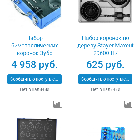
Набор
Набор коронок по
биметаллических
дереву Stayer Maxcut
коронок Зубр
29600-H7
ЭКСПЕРТ 29531-H6-1
4 958 руб.
625 руб.
Сообщить о поступлении
Сообщить о поступлении
Нет в наличии
Нет в наличии