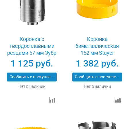
Коронка с
Коронка
твердосплавными
биметаллическая
резцами 57 мм Зубр
152 мм Stayer
ПРОФИ 29514-57
PROFESSIONAL
1 125 руб.
1 382 руб.
29547-152
Сообщить о поступлении
Сообщить о поступлении
Нет в наличии
Нет в наличии