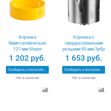
Коронка
Коронка с
биметаллическая
твердосплавными
127 мм Stayer
резцами 85 мм Зубр
PROFESSIONAL
ПРОФИ 29514-85
1 202 руб.
1 653 руб.
29547-127
Сообщить о поступлении
Сообщить о поступлении
Нет в наличии
Нет в наличии