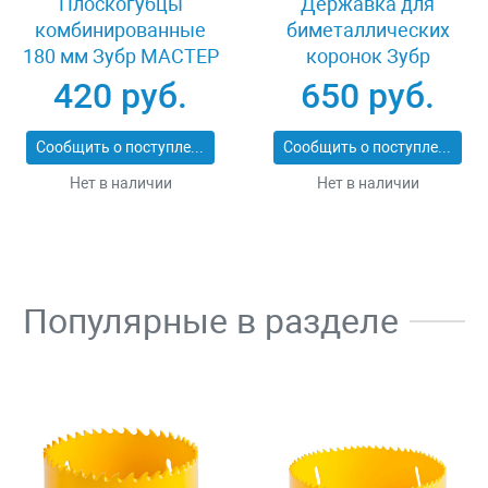
Плоскогубцы
Державка для
комбинированные
биметаллических
180 мм Зубр МАСТЕР
коронок Зубр
22015-1-18_z01
29536_z01
420 руб.
650 руб.
Сообщить о поступлении
Сообщить о поступлении
Нет в наличии
Нет в наличии
Популярные в разделе