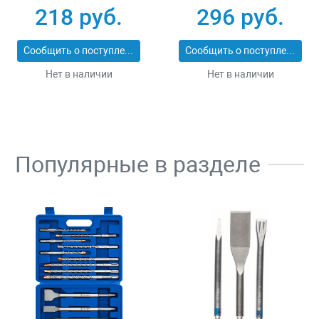
зеленые 105х55 см
218 руб.
296 руб.
80 л 10 шт Stayer
39158-105
Сообщить о поступлении
Сообщить о поступлении
Нет в наличии
Нет в наличии
Популярные в разделе