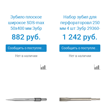
Зубило плоское
Набор зубил для
широкое SDS-max
перфораторовл 250
50x400 мм Зубр
мм 4 шт Зубр 29360-
ПРОФЕССИОНАЛ
H4_z01
882 руб.
1 242 руб.
29384-50-400_z01
Сообщить о поступлении
Сообщить о поступлении
Нет в наличии
Нет в наличии