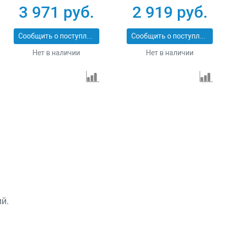
уровнем Сибртех
3 971 руб.
2 919 руб.
38010
Сообщить о поступлении
Сообщить о поступлении
Нет в наличии
Нет в наличии
й.