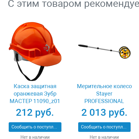
С этим товаром рекоменду
Каска защитная
Мерительное колесо
оранжевая Зубр
Stayer
МАСТЕР 11090_z01
PROFESSIONAL
34191
212 руб.
2 013 руб.
Сообщить о поступлении
Сообщить о поступлении
Нет в наличии
Нет в наличии