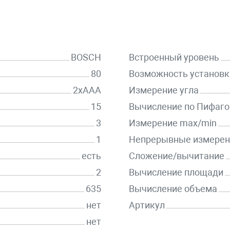
BOSCH
Встроенный уровень
80
Возможность установк
2xAAA
Измерение угла
15
Вычисление по Пифаго
3
Измерение max/min
1
Непрерывные измерен
есть
Сложение/вычитание
2
Вычисление площади
635
Вычисление объема
нет
Артикул
нет