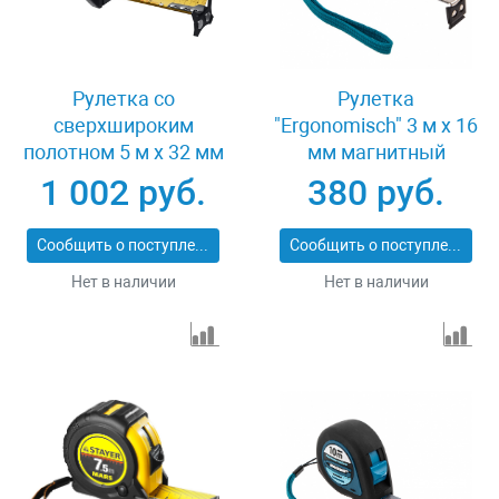
Рулетка со
Рулетка
сверхшироким
"Ergonomisch" 3 м x 16
полотном 5 м х 32 мм
мм магнитный
Kraftool Extrem 34127-
обрезиненный зацеп
1 002 руб.
380 руб.
5
Gross 31101
Сообщить о поступлении
Сообщить о поступлении
Нет в наличии
Нет в наличии