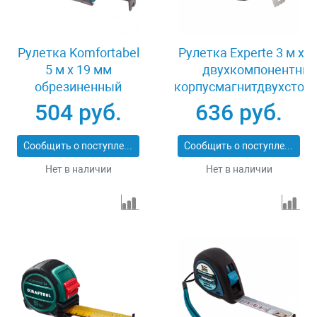
Рулетка Komfortabel
Рулетка Experte 3 м x 
5 м х 19 мм
двухкомпонентны
обрезиненный
корпусмагнитдвухстор
корпус Gross 32561
разметканейлон Gro
504 руб.
636 руб.
32574
Сообщить о поступлении
Сообщить о поступлении
Нет в наличии
Нет в наличии