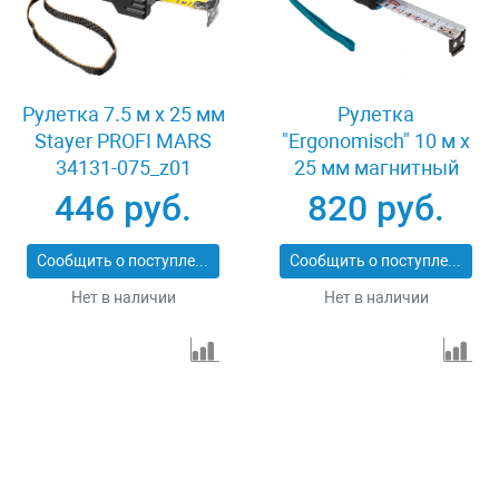
Рулетка 7.5 м x 25 мм
Рулетка
Stayer PROFI MARS
"Ergonomisch" 10 м x
34131-075_z01
25 мм магнитный
обрезиненный зацеп
446 руб.
820 руб.
Gross 31105
Сообщить о поступлении
Сообщить о поступлении
Нет в наличии
Нет в наличии