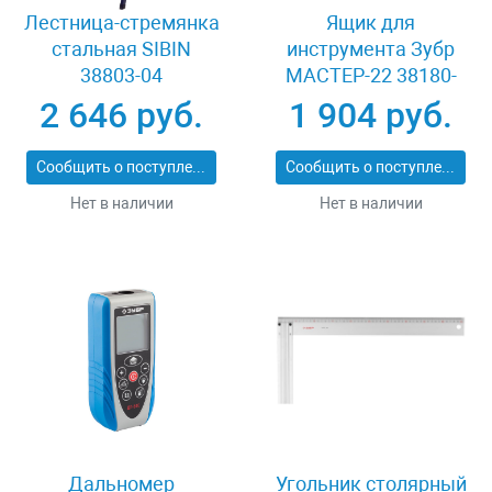
Лестница-стремянка
Ящик для
стальная SIBIN
инструмента Зубр
38803-04
МАСТЕР-22 38180-
22_z02
2 646 руб.
1 904 руб.
Сообщить о поступлении
Сообщить о поступлении
Нет в наличии
Нет в наличии
Дальномер
Угольник столярный