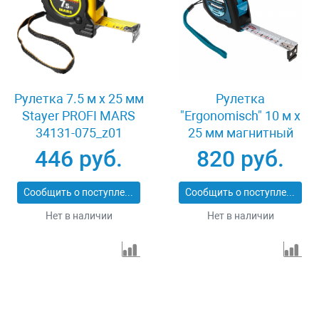
Рулетка 7.5 м x 25 мм
Рулетка
Stayer PROFI MARS
"Ergonomisch" 10 м x
34131-075_z01
25 мм магнитный
обрезиненный зацеп
446 руб.
820 руб.
Gross 31105
Сообщить о поступлении
Сообщить о поступлении
Нет в наличии
Нет в наличии