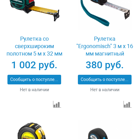
Рулетка со
Рулетка
сверхшироким
"Ergonomisch" 3 м x 16
полотном 5 м х 32 мм
мм магнитный
Kraftool Extrem 34127-
обрезиненный зацеп
1 002 руб.
380 руб.
5
Gross 31101
Сообщить о поступлении
Сообщить о поступлении
Нет в наличии
Нет в наличии