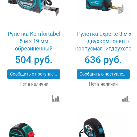
Рулетка Komfortabel
Рулетка Experte 3 м x 
5 м х 19 мм
двухкомпонентны
обрезиненный
корпусмагнитдвухстор
корпус Gross 32561
разметканейлон Gro
504 руб.
636 руб.
32574
Сообщить о поступлении
Сообщить о поступлении
Нет в наличии
Нет в наличии