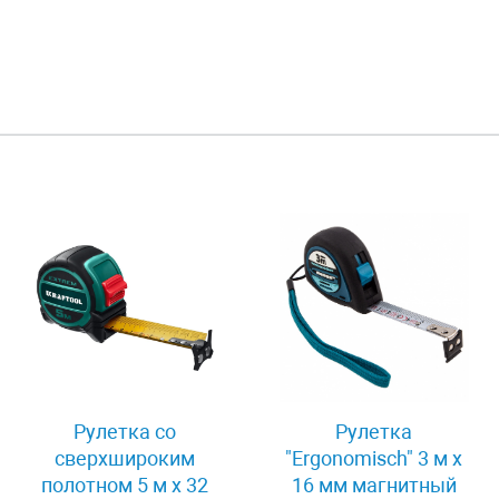
19 мм
Рулетка со
Рулетка
й
сверхшироким
"Ergonomisch" 3 м x
онняя
полотном 5 м х 32
16 мм магнитный