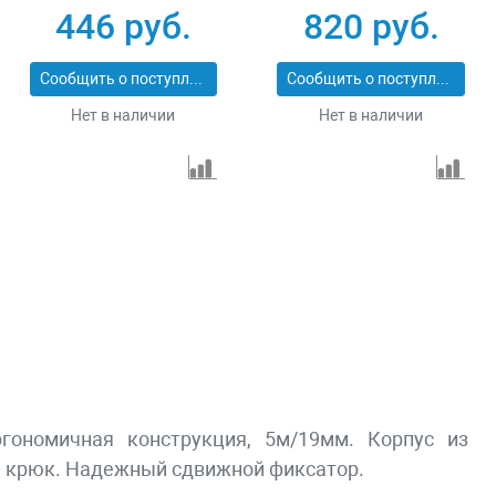
обрезиненный зацеп
446 руб.
820 руб.
Gross 31105
Сообщить о поступлении
Сообщить о поступлении
Нет в наличии
Нет в наличии
гономичная конструкция, 5м/19мм. Корпус из
й крюк. Надежный сдвижной фиксатор.