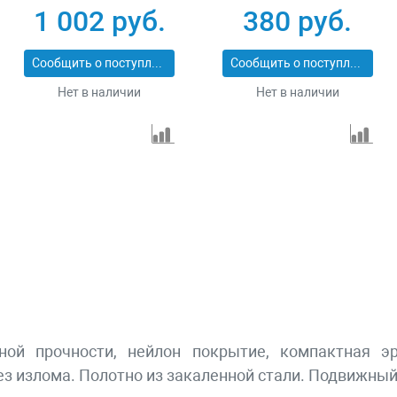
ss
мм Kraftool Extrem
обрезиненный зацеп
1 002 руб.
380 руб.
34127-5
Gross 31101
Сообщить о поступлении
Сообщить о поступлении
Нет в наличии
Нет в наличии
ой прочности, нейлон покрытие, компактная эр
ез излома. Полотно из закаленной стали. Подвижны