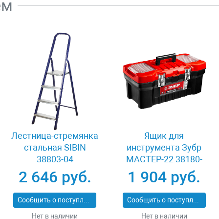
ем
Лестница-стремянка
Ящик для
стальная SIBIN
инструмента Зубр
38803-04
МАСТЕР-22 38180-
22_z02
2 646 руб.
1 904 руб.
Сообщить о поступлении
Сообщить о поступлении
Нет в наличии
Нет в наличии