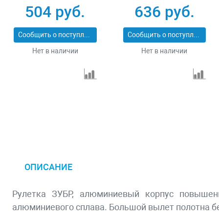
корпус Gross 32561
разметканейлон Gro
504 руб.
636 руб.
32574
Сообщить о поступлении
Сообщить о поступлении
Нет в наличии
Нет в наличии
ОПИСАНИЕ
Рулетка ЗУБР, алюминиевый корпус повышенн
алюминиевого сплава. Большой вылет полотна б