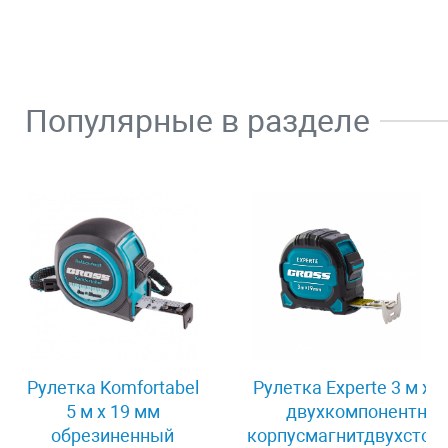
Популярные в разделе
Рулетка Komfortabel
Рулетка Experte 3 м x 
5 м х 19 мм
двухкомпонентны
обрезиненный
корпусмагнитдвухстор