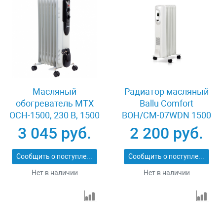
Масляный
Радиатор масляный
обогреватель MTX
Ballu Comfort
OCH-1500, 230 В, 1500
BOH/CM-07WDN 1500
Вт MATRIX 98302
(7 секций)
3 045 руб.
2 200 руб.
Сообщить о поступлении
Сообщить о поступлении
Нет в наличии
Нет в наличии