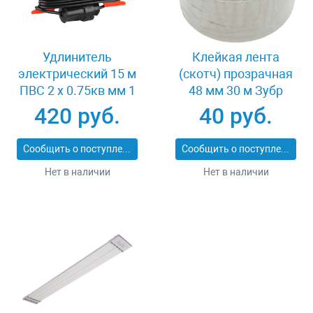
Удлинитель
Клейкая лента
электрический 15 м
(скотч) прозрачная
ПВС 2 х 0.75кв мм 1
48 мм 30 м Зубр
гнездо СВЕТОЗАР
МАСТЕР 12031-48-36
420 руб.
40 руб.
МАСТЕР SV-55014-15
Сообщить о поступлении
Сообщить о поступлении
Нет в наличии
Нет в наличии