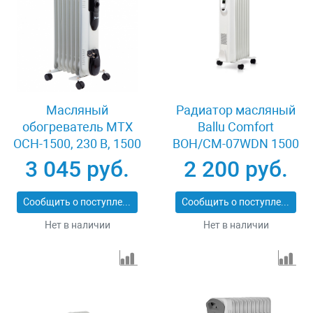
Масляный
Радиатор масляный
обогреватель MTX
Ballu Comfort
OCH-1500, 230 В, 1500
BOH/CM-07WDN 1500
Вт MATRIX 98302
(7 секций)
3 045 руб.
2 200 руб.
Сообщить о поступлении
Сообщить о поступлении
Нет в наличии
Нет в наличии