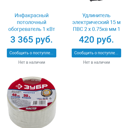
Инфакрасный
Удлинитель
потолочный
электрический 15 м
обогреватель 1 кВт
ПВС 2 х 0.75кв мм 1
Зубр МАСТЕР ИКО-
гнездо СВЕТОЗАР
3 365 руб.
420 руб.
К3-1000
МАСТЕР SV-55014-15
Сообщить о поступлении
Сообщить о поступлении
Нет в наличии
Нет в наличии