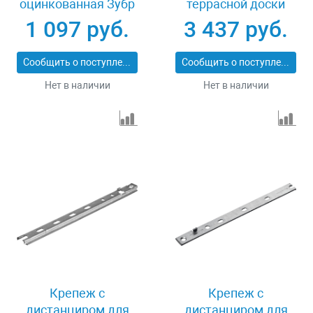
оцинкованная Зубр
террасной доски
310249
60х30 мм 200 шт
1 097 руб.
3 437 руб.
Зубр 30705
Сообщить о поступлении
Сообщить о поступлении
Нет в наличии
Нет в наличии
Крепеж с
Крепеж с
дистанциром для
дистанциром для