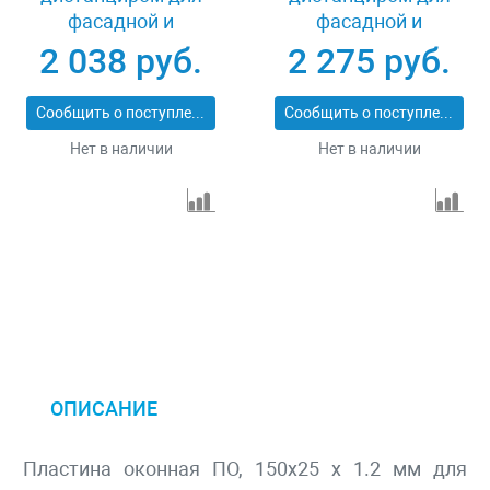
фасадной и
фасадной и
террасной доски
террасной доски 190
2 038 руб.
2 275 руб.
Планка-Волна 190 мм
мм 100 шт Зубр
80 шт Зубр 30703-190
Молния 30706-190
Сообщить о поступлении
Сообщить о поступлении
Нет в наличии
Нет в наличии
ОПИСАНИЕ
Пластина оконная ПО, 150х25 х 1.2 мм для