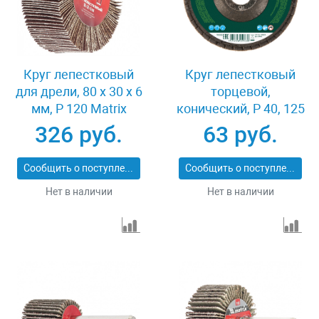
Круг лепестковый
Круг лепестковый
для дрели, 80 х 30 х 6
торцевой,
мм, P 120 Matrix
конический, Р 40, 125
74146
х 22.2 мм Сибртех
326 руб.
63 руб.
74083
Сообщить о поступлении
Сообщить о поступлении
Нет в наличии
Нет в наличии