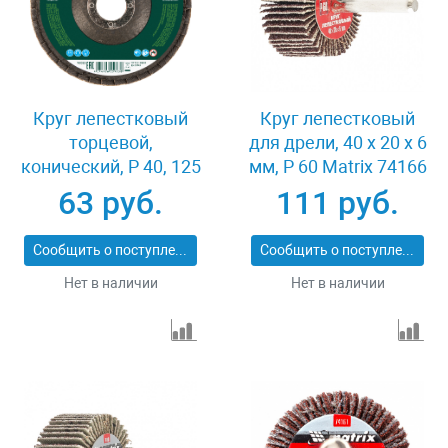
Круг лепестковый
Круг лепестковый
торцевой,
для дрели, 40 х 20 х 6
конический, Р 40, 125
мм, P 60 Matrix 74166
х 22.2 мм Сибртех
63 руб.
111 руб.
74083
Сообщить о поступлении
Сообщить о поступлении
Нет в наличии
Нет в наличии