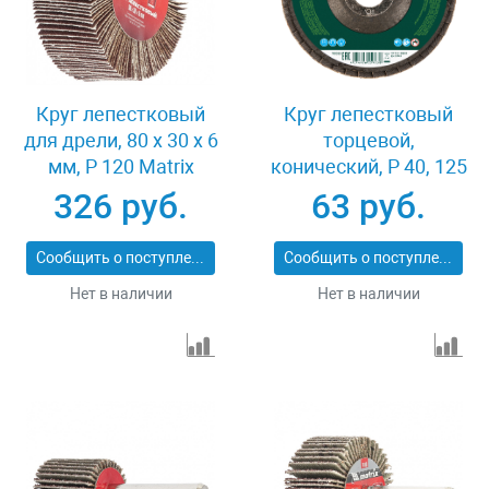
Круг лепестковый
Круг лепестковый
для дрели, 80 х 30 х 6
торцевой,
мм, P 120 Matrix
конический, Р 40, 125
74146
х 22.2 мм Сибртех
326 руб.
63 руб.
74083
Сообщить о поступлении
Сообщить о поступлении
Нет в наличии
Нет в наличии