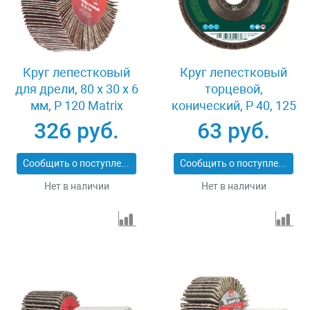
Круг лепестковый
Круг лепестковый
для дрели, 80 х 30 х 6
торцевой,
мм, P 120 Matrix
конический, Р 40, 125
74146
х 22.2 мм Сибртех
326 руб.
63 руб.
74083
Сообщить о поступлении
Сообщить о поступлении
Нет в наличии
Нет в наличии