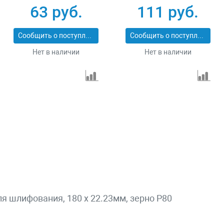
125 х 22.2 мм
63 руб.
111 руб.
Сибртех 74083
Сообщить о поступлении
Сообщить о поступлении
Нет в наличии
Нет в наличии
я шлифования, 180 х 22.23мм, зерно P80