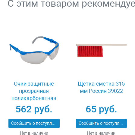
С этим товаром рекоменду
Очки защитные
Щетка-сметка 315
прозрачная
мм Россия 39022
поликарбонатная
монолинза ЗУБР
562 руб.
65 руб.
ЭКСПЕРТ 110310
Сообщить о поступлении
Сообщить о поступлении
Нет в наличии
Нет в наличии