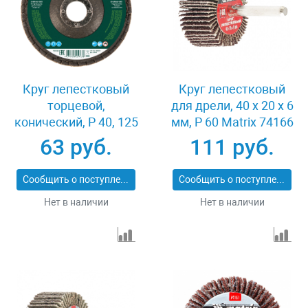
Круг лепестковый
Круг лепестковый
торцевой,
для дрели, 40 х 20 х 6
конический, Р 40, 125
мм, P 60 Matrix 74166
х 22.2 мм Сибртех
63 руб.
111 руб.
74083
Сообщить о поступлении
Сообщить о поступлении
Нет в наличии
Нет в наличии