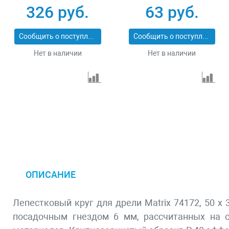
74146
125 х 22.2 мм
326 руб.
63 руб.
Сибртех 74083
Сообщить о поступлении
Сообщить о поступлении
Нет в наличии
Нет в наличии
ОПИСАНИЕ
Лепестковый круг для дрели Matrix 74172, 50 х
посадочным гнездом 6 мм, рассчитанных на с