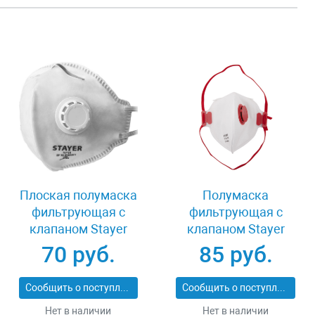
Плоская полумаска
Полумаска
фильтрующая с
фильтрующая с
клапаном Stayer
клапаном Stayer
11113_z01
MASTER 11116
70 руб.
85 руб.
Сообщить о поступлении
Сообщить о поступлении
Нет в наличии
Нет в наличии