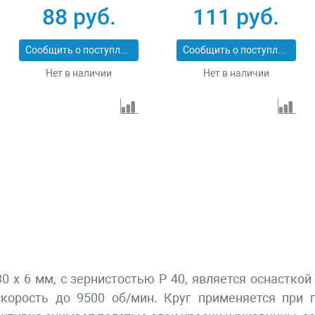
74104
88 руб.
111 руб.
Сообщить о поступлении
Сообщить о поступлении
Нет в наличии
Нет в наличии
 30 х 6 мм, с зернистостью P 40, является оснаст
корость до 9500 об/мин. Круг применяется при г