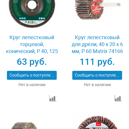
Круг лепестковый
Круг лепестковый
торцевой,
для дрели, 40 х 20 х 6
конический, Р 40, 125
мм, P 60 Matrix 74166
х 22.2 мм Сибртех
63 руб.
111 руб.
74083
Сообщить о поступлении
Сообщить о поступлении
Нет в наличии
Нет в наличии