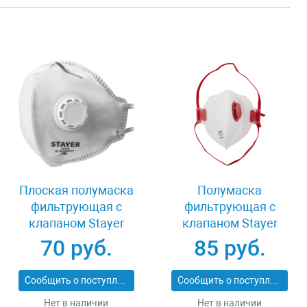
Плоская полумаска
Полумаска
фильтрующая с
фильтрующая с
клапаном Stayer
клапаном Stayer
11113_z01
MASTER 11116
70 руб.
85 руб.
Сообщить о поступлении
Сообщить о поступлении
Нет в наличии
Нет в наличии