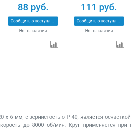
74104
88 руб.
111 руб.
Сообщить о поступлении
Сообщить о поступлении
Нет в наличии
Нет в наличии
 20 х 6 мм, с зернистостью P 40, является оснаст
корость до 8000 об/мин. Круг применяется при г