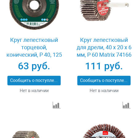
Круг лепестковый
Круг лепестковый
торцевой,
для дрели, 40 х 20 х 6
конический, Р 40, 125
мм, P 60 Matrix 74166
х 22.2 мм Сибртех
63 руб.
111 руб.
74083
Сообщить о поступлении
Сообщить о поступлении
Нет в наличии
Нет в наличии