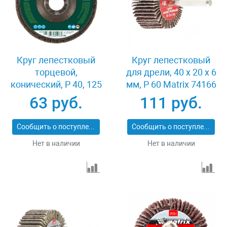
Круг лепестковый
Круг лепестковый
торцевой,
для дрели, 40 х 20 х 6
конический, Р 40, 125
мм, P 60 Matrix 74166
х 22.2 мм Сибртех
63 руб.
111 руб.
74083
Сообщить о поступлении
Сообщить о поступлении
Нет в наличии
Нет в наличии