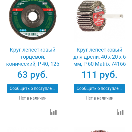
Круг лепестковый
Круг лепестковый
торцевой,
для дрели, 40 х 20 х 6
конический, Р 40, 125
мм, P 60 Matrix 74166
х 22.2 мм Сибртех
63 руб.
111 руб.
74083
Сообщить о поступлении
Сообщить о поступлении
Нет в наличии
Нет в наличии