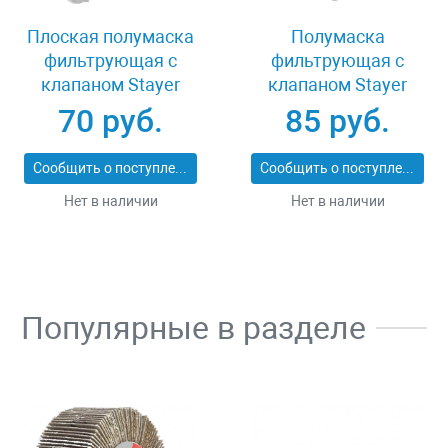
Плоская полумаска
Полумаска
фильтрующая с
фильтрующая с
клапаном Stayer
клапаном Stayer
11113_z01
MASTER 11116
70 руб.
85 руб.
Сообщить о поступлении
Сообщить о поступлении
Нет в наличии
Нет в наличии
Популярные в разделе