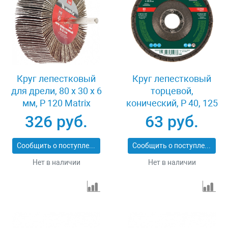
Круг лепестковый
Круг лепестковый
для дрели, 80 х 30 х 6
торцевой,
мм, P 120 Matrix
конический, Р 40, 125
74146
х 22.2 мм Сибртех
326 руб.
63 руб.
74083
Сообщить о поступлении
Сообщить о поступлении
Нет в наличии
Нет в наличии