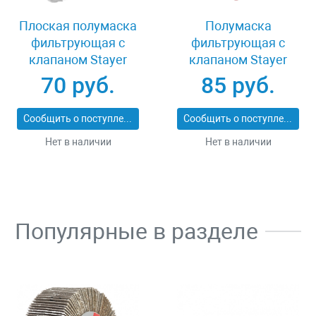
Плоская полумаска
Полумаска
фильтрующая с
фильтрующая с
клапаном Stayer
клапаном Stayer
11113_z01
MASTER 11116
70 руб.
85 руб.
Сообщить о поступлении
Сообщить о поступлении
Нет в наличии
Нет в наличии
Популярные в разделе