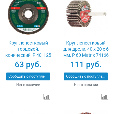
Круг лепестковый
Круг лепестковый
торцевой,
для дрели, 40 х 20 х 6
конический, Р 40, 125
мм, P 60 Matrix 74166
х 22.2 мм Сибртех
63 руб.
111 руб.
74083
Сообщить о поступлении
Сообщить о поступлении
Нет в наличии
Нет в наличии