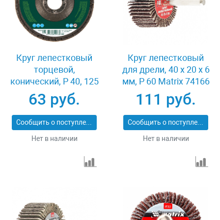
Круг лепестковый
Круг лепестковый
торцевой,
для дрели, 40 х 20 х 6
конический, Р 40, 125
мм, P 60 Matrix 74166
х 22.2 мм Сибртех
63 руб.
111 руб.
74083
Сообщить о поступлении
Сообщить о поступлении
Нет в наличии
Нет в наличии