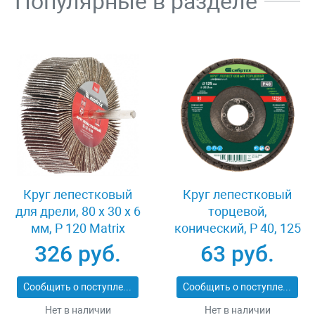
Популярные в разделе
Круг лепестковый
Круг лепестковый
для дрели, 80 х 30 х 6
торцевой,
мм, P 120 Matrix
конический, Р 40, 125
74146
х 22.2 мм Сибртех
326 руб.
63 руб.
74083
Сообщить о поступлении
Сообщить о поступлении
Нет в наличии
Нет в наличии