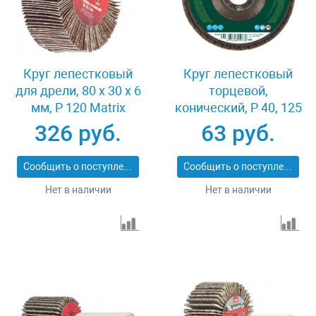
Круг лепестковый
Круг лепестковый
для дрели, 80 х 30 х 6
торцевой,
мм, P 120 Matrix
конический, Р 40, 125
74146
х 22.2 мм Сибртех
326 руб.
63 руб.
74083
Сообщить о поступлении
Сообщить о поступлении
Нет в наличии
Нет в наличии