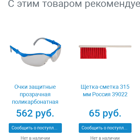
С этим товаром рекоменду
Очки защитные
Щетка-сметка 315
прозрачная
мм Россия 39022
поликарбонатная
монолинза ЗУБР
562 руб.
65 руб.
ЭКСПЕРТ 110310
Сообщить о поступлении
Сообщить о поступлении
Нет в наличии
Нет в наличии