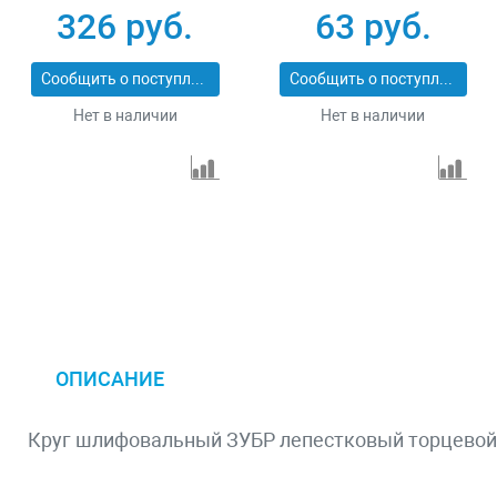
74146
125 х 22.2 мм
326 руб.
63 руб.
Сибртех 74083
Сообщить о поступлении
Сообщить о поступлении
Нет в наличии
Нет в наличии
ОПИСАНИЕ
Круг шлифовальный ЗУБР лепестковый торцевой, 