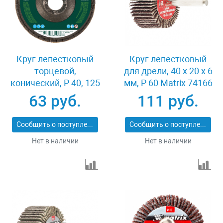
Круг лепестковый
Круг лепестковый
торцевой,
для дрели, 40 х 20 х 6
конический, Р 40, 125
мм, P 60 Matrix 74166
х 22.2 мм Сибртех
63 руб.
111 руб.
74083
Сообщить о поступлении
Сообщить о поступлении
Нет в наличии
Нет в наличии