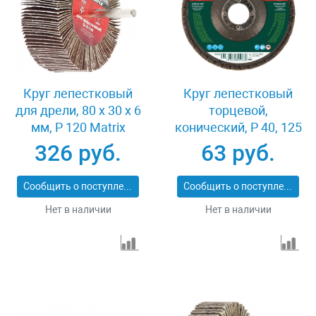
Круг лепестковый
Круг лепестковый
для дрели, 80 х 30 х 6
торцевой,
мм, P 120 Matrix
конический, Р 40, 125
74146
х 22.2 мм Сибртех
326 руб.
63 руб.
74083
Сообщить о поступлении
Сообщить о поступлении
Нет в наличии
Нет в наличии