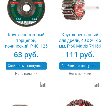
Круг лепестковый
Круг лепестковый
торцевой,
для дрели, 40 х 20 х 6
конический, Р 40, 125
мм, P 60 Matrix 74166
х 22.2 мм Сибртех
63 руб.
111 руб.
74083
Сообщить о поступлении
Сообщить о поступлении
Нет в наличии
Нет в наличии