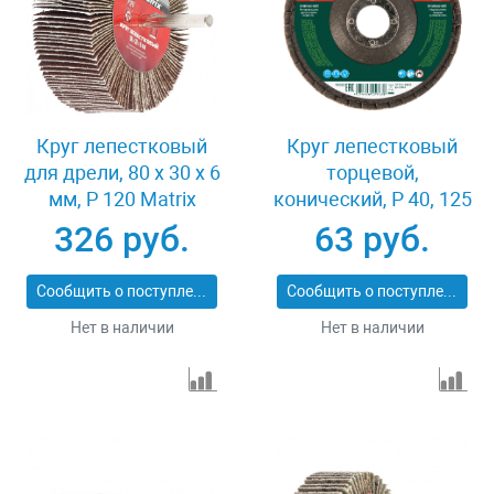
Круг лепестковый
Круг лепестковый
для дрели, 80 х 30 х 6
торцевой,
мм, P 120 Matrix
конический, Р 40, 125
74146
х 22.2 мм Сибртех
326 руб.
63 руб.
74083
Сообщить о поступлении
Сообщить о поступлении
Нет в наличии
Нет в наличии