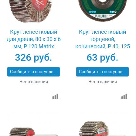
Круг лепестковый
Круг лепестковый
для дрели, 80 х 30 х 6
торцевой,
мм, P 120 Matrix
конический, Р 40, 125
74146
х 22.2 мм Сибртех
326 руб.
63 руб.
74083
Сообщить о поступлении
Сообщить о поступлении
Нет в наличии
Нет в наличии