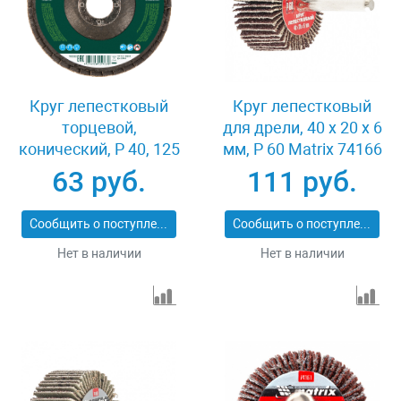
Круг лепестковый
Круг лепестковый
торцевой,
для дрели, 40 х 20 х 6
конический, Р 40, 125
мм, P 60 Matrix 74166
х 22.2 мм Сибртех
63 руб.
111 руб.
74083
Сообщить о поступлении
Сообщить о поступлении
Нет в наличии
Нет в наличии