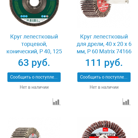
Круг лепестковый
Круг лепестковый
торцевой,
для дрели, 40 х 20 х 6
конический, Р 40, 125
мм, P 60 Matrix 74166
х 22.2 мм Сибртех
63 руб.
111 руб.
74083
Сообщить о поступлении
Сообщить о поступлении
Нет в наличии
Нет в наличии