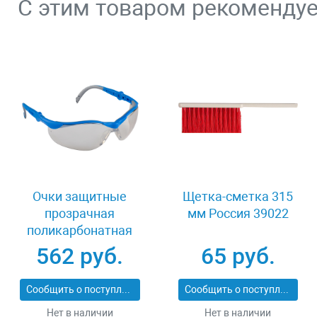
С этим товаром рекоменду
Очки защитные
Щетка-сметка 315
прозрачная
мм Россия 39022
поликарбонатная
монолинза ЗУБР
562 руб.
65 руб.
ЭКСПЕРТ 110310
Сообщить о поступлении
Сообщить о поступлении
Нет в наличии
Нет в наличии