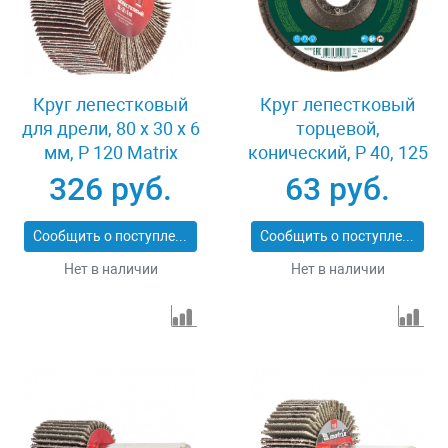
Круг лепестковый
Круг лепестковый
для дрели, 80 х 30 х 6
торцевой,
мм, P 120 Matrix
конический, Р 40, 125
74146
х 22.2 мм Сибртех
326 руб.
63 руб.
74083
Сообщить о поступлении
Сообщить о поступлении
Нет в наличии
Нет в наличии