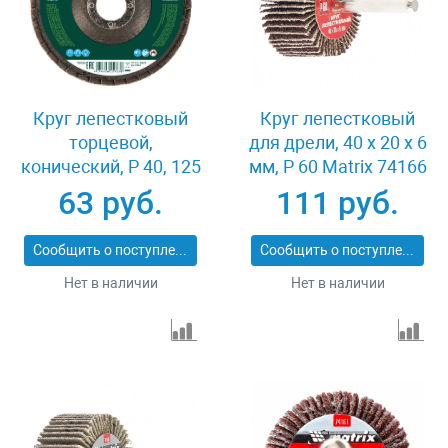
Круг лепестковый
Круг лепестковый
торцевой,
для дрели, 40 х 20 х 6
конический, Р 40, 125
мм, P 60 Matrix 74166
х 22.2 мм Сибртех
63 руб.
111 руб.
74083
Сообщить о поступлении
Сообщить о поступлении
Нет в наличии
Нет в наличии