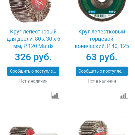
Круг лепестковый
Круг лепестковый
для дрели, 80 х 30 х 6
торцевой,
мм, P 120 Matrix
конический, Р 40, 125
74146
х 22.2 мм Сибртех
326 руб.
63 руб.
74083
Сообщить о поступлении
Сообщить о поступлении
Нет в наличии
Нет в наличии