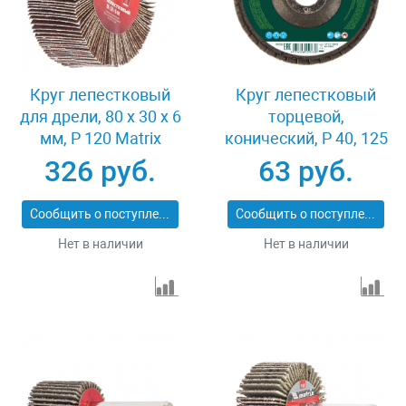
Круг лепестковый
Круг лепестковый
для дрели, 80 х 30 х 6
торцевой,
мм, P 120 Matrix
конический, Р 40, 125
74146
х 22.2 мм Сибртех
326 руб.
63 руб.
74083
Сообщить о поступлении
Сообщить о поступлении
Нет в наличии
Нет в наличии